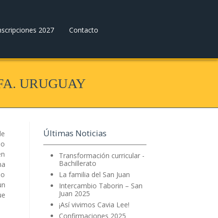
nscripciones 2027
Contacto
FA. URUGUAY
Últimas Noticias
de
mo
en
Transformación curricular -
Bachillerato
ma
po
La familia del San Juan
un
Intercambio Taborin – San
Juan 2025
ue
¡Así vivimos Cavia Lee!
Confirmaciones 2025