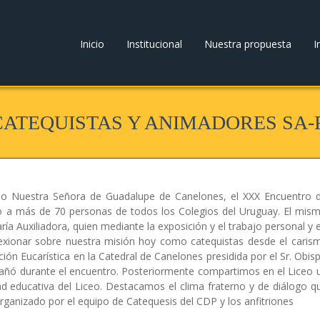
Inicio
Institucional
Nuestra propuesta
I
ATEQUISTAS Y ANIMADORES SA-
ceo Nuestra Señora de Guadalupe de Canelones, el XXX Encuentro 
ó a más de 70 personas de todos los Colegios del Uruguay. El mis
ía Auxiliadora, quien mediante la exposición y el trabajo personal y 
exionar sobre nuestra misión hoy como catequistas desde el caris
ión Eucarística en la Catedral de Canelones presidida por el Sr. Obis
ñó durante el encuentro. Posteriormente compartimos en el Liceo 
 educativa del Liceo. Destacamos el clima fraterno y de diálogo q
rganizado por el equipo de Catequesis del CDP y los anfitriones