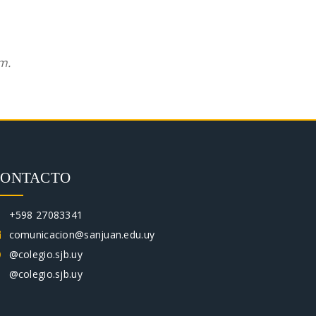
m.
CONTACTO
+598 27083341
comunicacion@sanjuan.edu.uy
@colegio.sjb.uy
@colegio.sjb.uy