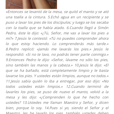
«Entonces se levantó de la mesa, se quitó el manto y se ató
una toalla a la cintura. 5.Echó agua en un recipiente y se
puso a lavar los pies de los discípulos; y luego se los secaba
con la toalla que se había atado. 6.Cuando llegó a Simón
Pedro, éste le dijo: «¿Tú, Señor, me vas a lavar los pies a
mí?» 7.Jesús le contestó: «Tú no puedes comprender ahora
lo que estoy haciendo. Lo comprenderás más tarde.»
8.Pedro replicó: «Jamás me lavarás los pies.» Jesús le
respondió: «Si no te lavo, no podrás tener parte conmigo.»
9.Entonces Pedro le dijo: «Señor, lávame no sólo los pies,
sino también las manos y la cabeza.» 10.Jesús le dijo: «El
que se ha bañado, está completamente limpio y le basta
lavarse los pies. Y ustedes están limpios, aunque no todos.»
11.Jesús sabía quién lo iba a entregar, por eso dijo: «No
todos ustedes están limpios.» 12.Cuando terminó de
lavarles los pies, se puso de nuevo el manto, volvió a la
mesa y les dijo: «¿Comprenden lo que he hecho con
ustedes? 13.Ustedes me llaman Maestro y Señor, y dicen
bien, porque lo soy. 14.Pues si yo, siendo el Señor y el
Maestro, les he lavado los pies, también ustedes deben