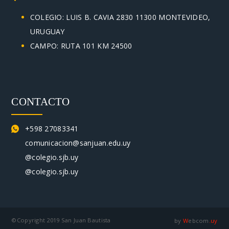
COLEGIO: LUIS B. CAVIA 2830 11300 MONTEVIDEO,
URUGUAY
CAMPO: RUTA 101 KM 24500
CONTACTO
+598 27083341
comunicacion@sanjuan.edu.uy
@colegio.sjb.uy
@colegio.sjb.uy
©Copyright 2019 San Juan Bautista
by
W
ebcom
.uy