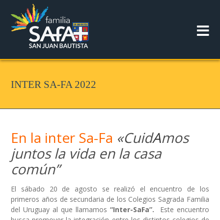
INTER SA-FA 2022
En la inter Sa-Fa
«Cuid
A
mos
juntos la vida en la casa
común”
El sábado 20 de agosto se realizó el encuentro de los
primeros años de secundaria de los Colegios Sagrada Familia
del Uruguay al que llamamos
“Inter-SaFa”.
Este encuentro
busca promover la integración entre los distintos colegios de