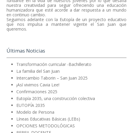
fundante en la vida de nuestros jóvenes por lo que desafía
nuestra creatividad para seguir ofreciendo una educación
humanizadora que esté acorde a dar respuesta a un mundo
en continuo cambio.
Seguimos adelante con la Eutopía de un proyecto educativo
que nos impulsa a mantener vigente el San Juan que
queremos.
Últimas Noticias
Transformación curricular -Bachillerato
La familia del San Juan
Intercambio Taborin – San Juan 2025
¡Así vivimos Cavia Lee!
Confirmaciones 2025
Eutopía 2035, una construcción colectiva
EUTOPÍA 2035
Modelo de Persona
Líneas Educativas Básicas (LEBs)
OPCIONES METODOLÓGICAS
PERFIL DOCENTE