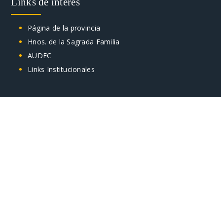
Links de interés
Página de la provincia
Hnos. de la Sagrada Familia
AUDEC
Links Institucionales
Ubicación
Estamos ubicados en:
COLEGIO: LUIS B. CAVIA 2830 11300 MONTEVIDEO,
URUGUAY
CAMPO: RUTA 101 KM 24500