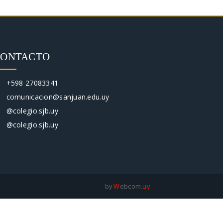
CONTACTO
+598 27083341
comunicacion@sanjuan.edu.uy
@colegio.sjb.uy
@colegio.sjb.uy
by
W
ebcom
.uy