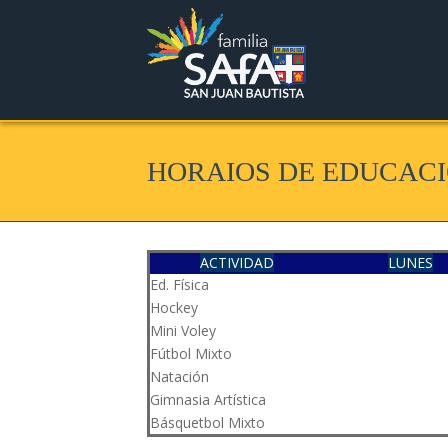
HORAIOS DE EDUCACI
ACTIVIDAD
LUNES
Ed. Física
Hockey
Mini Voley
Fútbol Mixto
Natación
Gimnasia Artística
Básquetbol Mixto